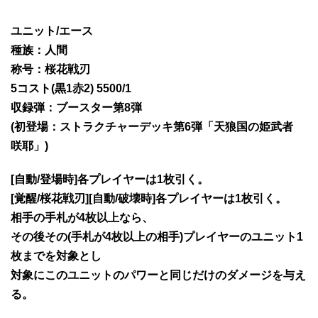
ユニット/エース
種族：人間
称号：桜花戦刃
5コスト(黒1赤2) 5500/1
収録弾：ブースター第8弾
(初登場：ストラクチャーデッキ第6弾「天狼国の姫武者
咲耶」)
[自動/登場時]各プレイヤーは1枚引く。
[覚醒/桜花戦刃][自動/破壊時]各プレイヤーは1枚引く。
相手の手札が4枚以上なら、
その後その(手札が4枚以上の相手)プレイヤーのユニット1
枚までを対象とし
対象にこのユニットのパワーと同じだけのダメージを与え
る。