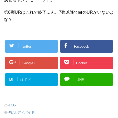
第8弾URはこれで終了…ん、7弾以降で白のURがいないよ
な？
Twitter
Facebook
Google+
Pocket
B!
はてブ
LINE
-
TCG
-
#ビルディバイド