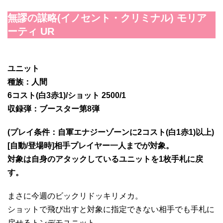
無謬の謀略(イノセント・クリミナル) モリア
ーティ UR
ユニット
種族：人間
6コスト(白3赤1)/ショット 2500/1
収録弾：ブースター第8弾
(プレイ条件：自軍エナジーゾーンに2コスト(白1赤1)以上)
[自動/登場時]相手プレイヤー一人までが対象。
対象は自身のアタックしているユニットを1枚手札に戻
す。
まさに今週のビックリドッキリメカ。
ショットで飛び出すと対象に指定できない相手でも手札に
戻せるトンデモユニット。