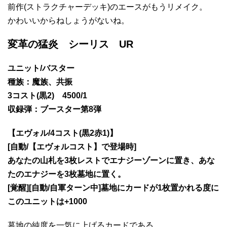
前作(ストラクチャーデッキ)のエースがもうリメイク。
かわいいからねしょうがないね。
変革の猛炎 シーリス UR
ユニット/バスター
種族：魔族、共振
3コスト(黒2) 4500/1
収録弾：ブースター第8弾
【エヴォル/4コスト(黒2赤1)】
[自動/【エヴォルコスト】で登場時]
あなたの山札を3枚レストでエナジーゾーンに置き、あな
たのエナジーを3枚墓地に置く。
[覚醒][自動/自軍ターン中]墓地にカードが1枚置かれる度に
このユニットは+1000
墓地の純度を一気に上げるカードである。