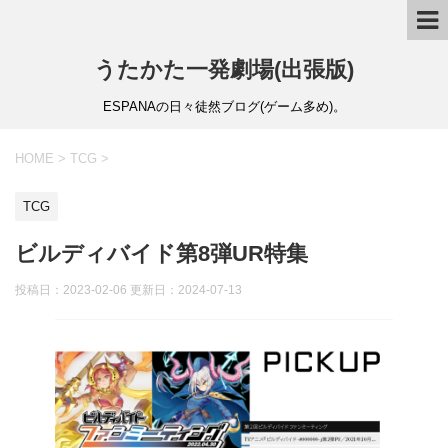
うたかた一発劇場(出張版)
ESPANAの日々徒然ブログ(ゲーム多め)。
HOME
>
TCG
>
TCG
ビルディバイド第8弾UR特集
投稿日：2023-02-06 更新日：
2024-07-13