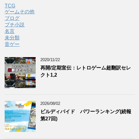
TCG
ゲームその他
ブログ
プチ小説
名言
未分類
音ゲー
2020/11/22
再開/定期宣伝：レトロゲーム超翻訳セレ
クト1,2
2026/08/02
ビルディバイド パワーランキング(続報
第27回)