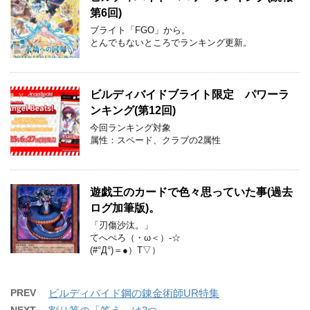
第6回)
ブライト「FGO」から。
とんでもないところでランキング更新。
ビルディバイドブライト限定 パワーラ
ンキング(第12回)
今回ランキング対象
属性：スペード、クラブの2属性
遊戯王のカードで色々思っていた事(過去
ログ加筆版)。
「刃傷沙汰。」
てへぺろ（・ω＜）-☆
(#°Д°)＝●）T▽）
PREV
ビルディバイド鋼の錬金術師UR特集