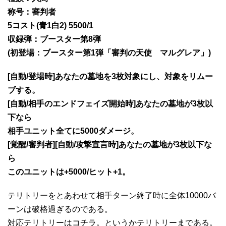
称号：審判者
5コスト(青1白2) 5500/1
収録弾：ブースター第8弾
(初登場：ブースター第1弾「審判の天使 マルグレア」)
[自動/登場時]あなたの墓地を3枚対象にし、対象をリムー
ブする。
[自動/相手のエンドフェイズ開始時]あなたの墓地が3枚以
下なら
相手ユニット全てに5000ダメージ。
[覚醒/審判者][自動/攻撃宣言時]あなたの墓地が3枚以下な
ら
このユニットは+5000/ヒット+1。
テリトリーをとあわせて相手ターン終了時に全体10000バ
ーンは破格過ぎるのである。
対応テリトリーはコチラ。というかテリトリーまである。