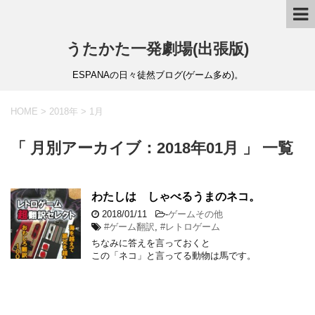
うたかた一発劇場(出張版)
ESPANAの日々徒然ブログ(ゲーム多め)。
HOME
>
2018年
>
1月
「 月別アーカイブ：2018年01月 」 一覧
わたしは しゃべるうまのネコ。
2018/01/11
-
ゲームその他
#ゲーム翻訳
,
#レトロゲーム
ちなみに答えを言っておくと
この「ネコ」と言ってる動物は馬です。