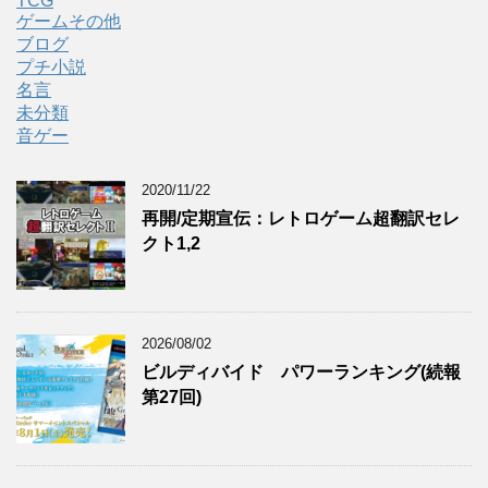
TCG
ゲームその他
ブログ
プチ小説
名言
未分類
音ゲー
2020/11/22
再開/定期宣伝：レトロゲーム超翻訳セレ
クト1,2
2026/08/02
ビルディバイド パワーランキング(続報
第27回)