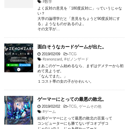
#数学
よく反対の意見を「180度反対に」っていうじゃな
い？
大学の論理学だと「意見をちょうど90度反対にす
る」ようなものがあるのよ。
その文字が…
面白そうなカードゲームが出た。
2019/02/09
-
TCG
#zenonzard
,
#ゼノンザード
まあこのゲーム始めるなら、まずはデメテーから初
めて見ようぜ。
「なんでまた。」
１コスト帯の女の子がかわいい。
ゲーマーにとっての最悪の敗北。
2019/02/02
-
TCG
,
ゲームその他
#ゲーム
結局ゲーマーにとって最悪の敗北の言葉って
コンピューターにも勝てないザコオブザコ
じゃないのよ。じゃあ何かってーと