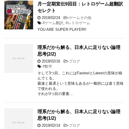
月一定期宣伝9回目：レトロゲーム超翻訳
セレクト
2019/02/24
-
ゲームその他
#ゲーム翻訳
,
#レトロゲーム
YOU ARE SUPER PLAYER!!
理系だから解る、日本人に足りない論理
思考(2/2)
2019/02/16
-
ブログ
#数学
そして3つ目。これにはFastestとLatestの意味が絡
んでくる。
最速と最遅という意味もあるが一般的には違う意味
で使われる。
それが3つ目の要素…
理系だから解る、日本人に足りない論理
思考(1/2)
2019/02/14
-
ブログ