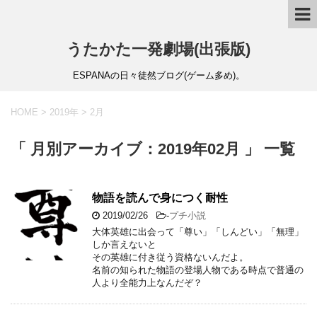
うたかた一発劇場(出張版)
ESPANAの日々徒然ブログ(ゲーム多め)。
HOME
>
2019年
>
2月
「 月別アーカイブ：2019年02月 」 一覧
物語を読んで身につく耐性
2019/02/26
-
プチ小説
大体英雄に出会って「尊い」「しんどい」「無理」
しか言えないと
その英雄に付き従う資格ないんだよ。
名前の知られた物語の登場人物である時点で普通の
人より全能力上なんだぞ？