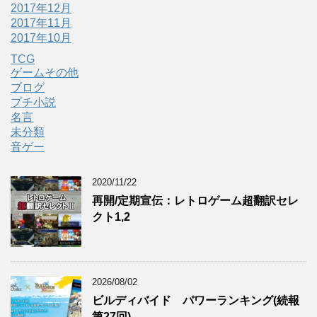
2017年12月
2017年11月
2017年10月
TCG
ゲームその他
ブログ
プチ小説
名言
未分類
音ゲー
2020/11/22
再開/定期宣伝：レトロゲーム超翻訳セレ
クト1,2
2026/08/02
ビルディバイド パワーランキング(続報
第27回)