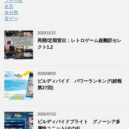
プチ小説
名言
未分類
音ゲー
2020/11/22
再開/定期宣伝：レトロゲーム超翻訳セレ
クト1,2
2026/08/02
ビルディバイド パワーランキング(続報
第27回)
2026/07/15
ビルディバイドブライト グノーシア多
属性ユニット(その4)