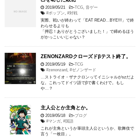
2019/05/21
-
TCG
,
音ゲー
#ポップン
,
#対戦
実際、戦いが終わって「EAT READ…BYE!!!」で終
わらせるよりも
「押忍！ありがとうございました！」で締めるほう
がかっこいいじゃない？
ZENONZARDクローズドβテスト終了。
2019/05/19
-
TCG
#zenonzard
,
#ゼノンザード
…ストライオ・ザナクロンってイニシャルがszだよ
な。これってドイツ語でβで書くわけで。もし
や…？
主人公とか主角とか。
2019/05/18
-
ブログ
#マンガ
,
#国語
これが主角というか筆頭主人公というか、歌舞伎で
言う「一枚目」。