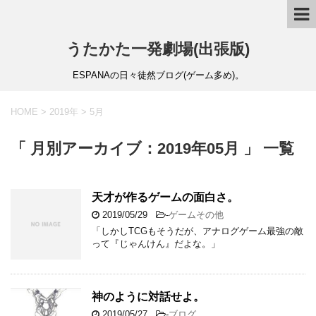
うたかた一発劇場(出張版)
ESPANAの日々徒然ブログ(ゲーム多め)。
HOME
>
2019年
>
5月
「 月別アーカイブ：2019年05月 」 一覧
天才が作るゲームの面白さ。
2019/05/29
-
ゲームその他
「しかしTCGもそうだが、アナログゲーム最強の敵
って『じゃんけん』だよな。」
神のように対話せよ。
2019/05/27
-
ブログ