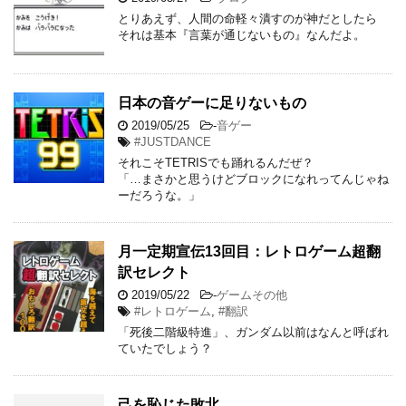
とりあえず、人間の命軽々潰すのが神だとしたら
それは基本『言葉が通じないもの』なんだよ。
日本の音ゲーに足りないもの
2019/05/25
-
音ゲー
#JUSTDANCE
それこそTETRISでも踊れるんだぜ？
「…まさかと思うけどブロックになれってんじゃね
ーだろうな。」
月一定期宣伝13回目：レトロゲーム超翻
訳セレクト
2019/05/22
-
ゲームその他
#レトロゲーム
,
#翻訳
「死後二階級特進」、ガンダム以前はなんと呼ばれ
ていたでしょう？
己を恥じた敗北