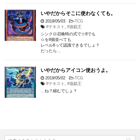
いやだからそこに使わなくても。
2019/05/03
-
TCG
#テキスト
,
#遊戯王
シンクロ召喚時の式で☆8でも
☆を8個並べても
レベル8って認識できるでしょ？
だったら…
いやだからアイコン使おうよ。
2019/05/02
-
TCG
#テキスト
,
#遊戯王
…ね？縮むでしょ？