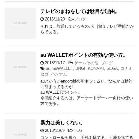
テレビのまねをしては駄目な理由。
2018/11/20
-
ブログ
それは、放送しているものが、|4σ|≦テレビ番組だか
らである。
au WALLETポイントの有効な使い方。
2018/11/17
-
ゲームその他
,
ブログ
au
,
auWALLET
,
BNGI
,
KONAMI
,
SEGA
,
コナミ
,
セガ
,
バンナム
auというかandoroid携帯使ってると、なんか自動的
に溜まってるのが
au WALLETポイント。
今回紹介するのは、アーケードゲーマー向けの使い
方である。
暴力は美しくない。
2018/11/09
-
TCG
コントロールを奪う、手札を捨てる、土地を捨てる