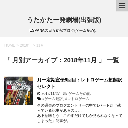
うたかた一発劇場(出張版)
ESPANAの日々徒然ブログ(ゲーム多め)。
HOME
>
2018年
>
11月
「 月別アーカイブ：2018年11月 」 一覧
月一定期宣伝6回目：レトロゲーム超翻訳
セレクト
2018/11/27
-
ゲームその他
#ゲーム翻訳
,
#レトロゲーム
その過去のブログエントリーの中で1パートだけ残
っている記事があるのよ…
ある意味もう『この本だけでしか見られなくなって
しまった』記事が。