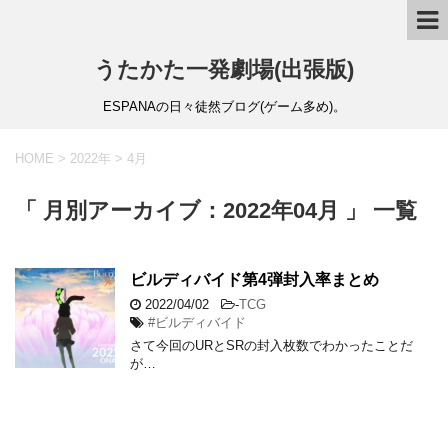
うたかた一発劇場(出張版)
ESPANAの日々徒然ブログ(ゲーム多め)。
HOME
>
2022年
>
4月
「 月別アーカイブ：2022年04月 」 一覧
ビルディバイド第4弾封入率まとめ
2022/04/02
-
TCG
#ビルディバイド
さて今回のURとSRの封入枚数でわかったことだ
が…