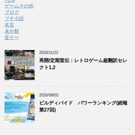
TCG
ゲームその他
ブログ
プチ小説
名言
未分類
音ゲー
2020/11/22
再開/定期宣伝：レトロゲーム超翻訳セレ
クト1,2
2026/08/02
ビルディバイド パワーランキング(続報
第27回)