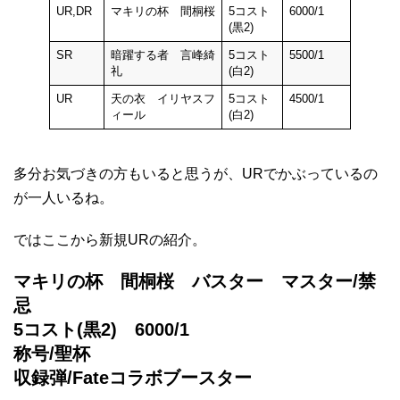
UR,DR
マキリの杯 間桐桜
5コスト
6000/1
(黒2)
SR
暗躍する者 言峰綺
5コスト
5500/1
礼
(白2)
UR
天の衣 イリヤスフ
5コスト
4500/1
ィール
(白2)
多分お気づきの方もいると思うが、URでかぶっているの
が一人いるね。
ではここから新規URの紹介。
マキリの杯 間桐桜 バスター マスター/禁
忌
5コスト(黒2) 6000/1
称号/聖杯
収録弾/Fateコラボブースター