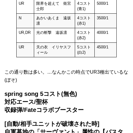
UR
限界を超えて 衛宮
4コスト
5000/1
士郎
(青1)
N
あかいあくま 遠坂
4コスト
3500/1
凛
(赤1)
UR,DR
光の斬撃 遠坂凛
4コスト
4000/1
(赤2)
UR
天の衣 イリヤスフ
5コスト
4500/1
ィール
(白2)
この通り数は多い。…なんかこの時点でUR3種出ているな
(ぼそ)
spring song 5コスト(無色)
対応エース/聖杯
収録弾/Fateコラボブースター
[自動/相手ユニットが破壊された時]
自軍墓地の「サーヴァント」属性の【バスタ