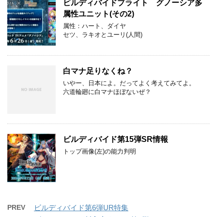
ビルディバイドブライト グノーシア多
属性ユニット(その2)
属性：ハート、ダイヤ
セツ、ラキオとユーリ(人間)
白マナ足りなくね？
いやー、日本によ。だってよく考えてみてよ。
六道輪廻に白マナほぼないぜ？
ビルディバイド第15弾SR情報
トップ画像(左)の能力判明
PREV
ビルディバイド第6弾UR特集