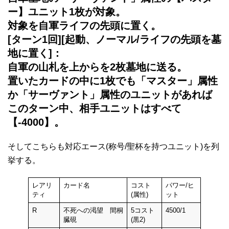
ー】ユニット1枚が対象。
対象を自軍ライフの先頭に置く。
[ターン1回][起動、ノーマル/ライフの先頭を墓
地に置く]：
自軍の山札を上からを2枚墓地に送る。
置いたカードの中に1枚でも「マスター」属性
か「サーヴァント」属性のユニットがあれば
このターン中、相手ユニットはすべて
【-4000】。
そしてこちらも対応エース(称号/聖杯を持つユニット)を列
挙する。
レアリ
カード名
コスト
パワー/ヒ
ティ
(属性)
ット
R
不死への渇望 間桐
5コスト
4500/1
臓硯
(黒2)