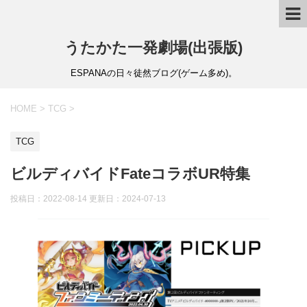
うたかた一発劇場(出張版)
ESPANAの日々徒然ブログ(ゲーム多め)。
HOME
>
TCG
>
TCG
ビルディバイドFateコラボUR特集
投稿日：2022-08-14 更新日：
2024-07-13