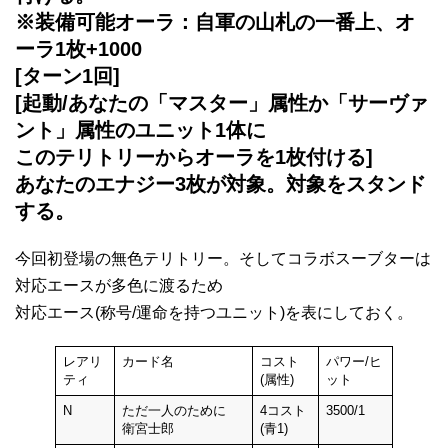
※装備可能オーラ：自軍の山札の一番上、オ
ーラ1枚+1000
[ターン1回]
[起動/あなたの「マスター」属性か「サーヴァ
ント」属性のユニット1体に
このテリトリーからオーラを1枚付ける]
あなたのエナジー3枚が対象。対象をスタンド
する。
今回初登場の無色テリトリー。そしてコラボスーブターは
対応エースが多色に渡るため
対応エース(称号/運命を持つユニット)を表にしておく。
レアリ
カード名
コスト
パワー/ヒ
ティ
(属性)
ット
N
ただ一人のために
4コスト
3500/1
衛宮士郎
(青1)