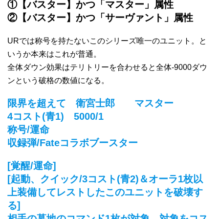
①【バスター】かつ「マスター」属性
②【バスター】かつ「サーヴァント」属性
URでは称号を持たないこのシリーズ唯一のユニット。と
いうか本来はこれが普通。
全体ダウン効果はテリトリーを合わせると全体-9000ダウ
ンという破格の数値になる。
限界を超えて 衛宮士郎 マスター
4コスト(青1) 5000/1
称号/運命
収録弾/Fateコラボブースター
[覚醒/運命]
[起動、クイック/3コスト(青2)＆オーラ1枚以
上装備してレストしたこのユニットを破壊す
る]
相手の墓地のコマンド1枚が対象。対象をコス