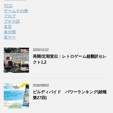
TCG
ゲームその他
ブログ
プチ小説
名言
未分類
音ゲー
2020/11/22
再開/定期宣伝：レトロゲーム超翻訳セレ
クト1,2
2026/08/02
ビルディバイド パワーランキング(続報
第27回)