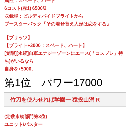
属性：スペード、ハート
6コスト(赤1) 6500/2
収録弾：ビルディバイドブライトから
ブースターパック『その着せ替え人形は恋をする』
【ブリッツ】
【ブライト+3000：スペード、ハート】
[覚醒][永続]自軍エナジーゾーンにエース(「コスプレ」持
ち)がいるなら
自身を+5000。
第1位 パワー17000
竹刀を使わせれば学園一 猿投山渦 R
(定数永続部門第3位)
ユニット/バスター