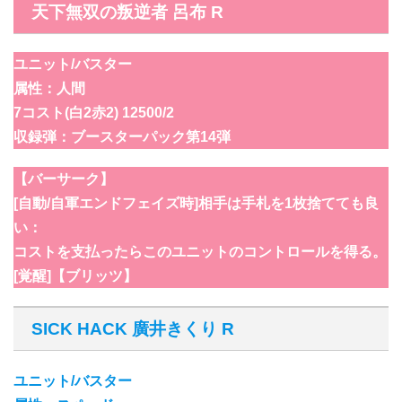
天下無双の叛逆者 呂布 R
ユニット/バスター
属性：人間
7コスト(白2赤2) 12500/2
収録弾：ブースターパック第14弾
【バーサーク】
[自動/自軍エンドフェイズ時]相手は手札を1枚捨てても良
い：
コストを支払ったらこのユニットのコントロールを得る。
[覚醒]【ブリッツ】
SICK HACK 廣井きくり R
ユニット/バスター