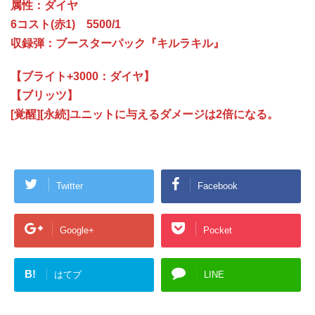
属性：ダイヤ
6コスト(赤1) 5500/1
収録弾：ブースターパック『キルラキル』
【ブライト+3000：ダイヤ】
【ブリッツ】
[覚醒][永続]ユニットに与えるダメージは2倍になる。
Twitter
Facebook
Google+
Pocket
B!
はてブ
LINE