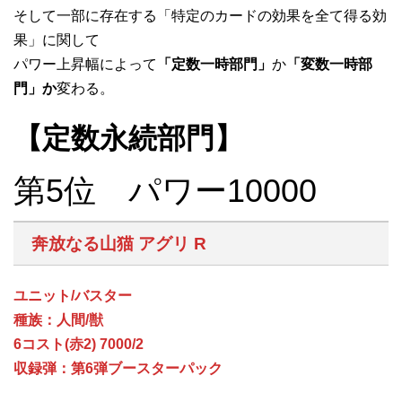
そして一部に存在する「特定のカードの効果を全て得る効
果」に関して
パワー上昇幅によって
「定数一時部門」
か
「変数一時部
門」か
変わる。
【定数永続部門】
第5位 パワー10000
奔放なる山猫 アグリ R
ユニット/バスター
種族：人間/獣
6コスト(赤2) 7000/2
収録弾：第6弾ブースターパック