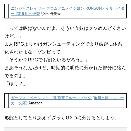
ニンジャスレイヤー フロムアニメイシヨン RONSONオイルライタ
ー 2016-6-30発売
7,280円楽天
「っては叫ばないんだよ。そういう奴はクソめんどくさい
けど。」
まあRPGよりかはガンシューティングでより厳密に体系
化されたよな。ゾンビって。
「そうか？RPGでも割といるだろう。」
まあそうなんだけど、時期的に明確に分かれた部分に絡ん
でるのよ。
「ほう？」
ガープス・ベーシック―汎用RPGルールブック (角川文庫―スニー
カー文庫)
Amazon
形態としてとりあえずざっくり3つに分けるとしよう。