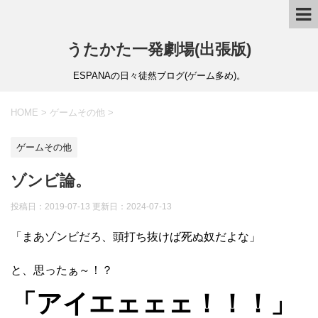
うたかた一発劇場(出張版)
ESPANAの日々徒然ブログ(ゲーム多め)。
HOME
>
ゲームその他
>
ゲームその他
ゾンビ論。
投稿日：2019-07-13 更新日：
2024-07-13
「まあゾンビだろ、頭打ち抜けば死ぬ奴だよな」
と、思ったぁ～！？
「アイエェェェ！！！」