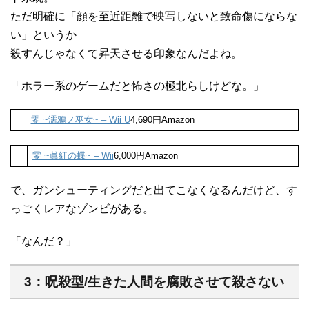
ただ明確に「顔を至近距離で映写しないと致命傷にならな
い」というか
殺すんじゃなくて昇天させる印象なんだよね。
「ホラー系のゲームだと怖さの極北らしけどな。」
零 ~濡鴉ノ巫女~ – Wii U
4,690円Amazon
零 ~眞紅の蝶~ – Wii
6,000円Amazon
で、ガンシューティングだと出てこなくなるんだけど、す
っごくレアなゾンビがある。
「なんだ？」
3：呪殺型/生きた人間を腐敗させて殺さない