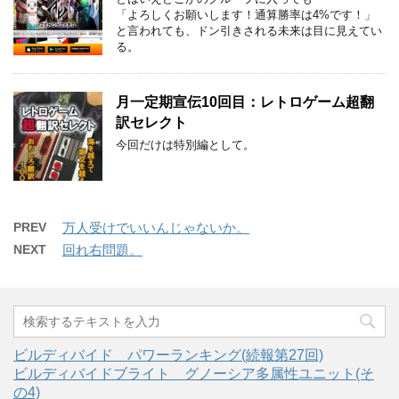
「よろしくお願いします！通算勝率は4%です！」
と言われても、ドン引きされる未来は目に見えてい
る。
月一定期宣伝10回目：レトロゲーム超翻
訳セレクト
今回だけは特別編として。
PREV
万人受けでいいんじゃないか。
NEXT
回れ右問題。
ビルディバイド パワーランキング(続報第27回)
ビルディバイドブライト グノーシア多属性ユニット(そ
の4)