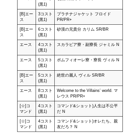
(黒1)
[B]エー
3コスト
プラチナジャケット フロイド
ス
(黒1)
PR/PR+
[B]エー
6コスト
砂漠の兄貴分 カリム SR/BR
ス
(黒1)
エース
4コスト
スカラビア寮・副寮長 ジャミル N
(黒1)
エース
5コスト
ポムフィオーレ寮・寮長 ヴィル N
(黒1)
[B]エー
5コスト
絶世の麗人 ヴィル SR/BR
ス
(黒1)
エース
8コスト
Welcome to the Villains’ world. マ
(黒1)
レウス PR/PR+
[☆]コ
4コスト
コマンド&ショット)人生は不公平
マンド
(黒1)
だ N
[☆]コ
4コスト
コマンド&ショット)オレたち、親
マンド
(黒1)
友だろ？ N