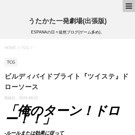
うたかた一発劇場(出張版)
ESPANAの日々徒然ブログ(ゲーム多め)。
HOME
>
TCG
>
TCG
ビルディバイドブライト『ツイステ』ド
ローソース
投稿日：
2025-09-22
「俺のターン！ドロ
ー！！」
-ルールまたは効果に従って