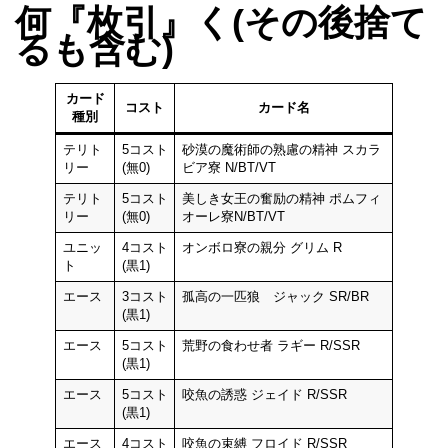
何『枚引』く(その後捨て
るも含む)
カード
コスト
カード名
種別
テリト
5コスト
砂漠の魔術師の熟慮の精神 スカラ
リー
(無0)
ビア寮 N/BT/VT
テリト
5コスト
美しき女王の奮励の精神 ポムフィ
リー
(無0)
オーレ寮N/BT/VT
ユニッ
4コスト
オンボロ寮の親分 グリム R
ト
(黒1)
エース
3コスト
孤高の一匹狼 ジャック SR/BR
(黒1)
エース
5コスト
荒野の食わせ者 ラギー R/SSR
(黒1)
エース
5コスト
咬魚の誘惑 ジェイド R/SSR
(黒1)
エース
4コスト
咬魚の束縛 フロイド R/SSR