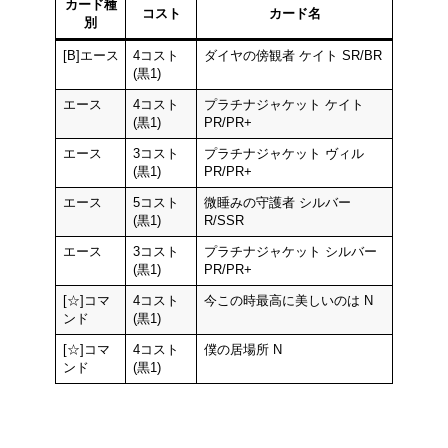
カード種
コスト
カード名
別
[B]エース
4コスト
ダイヤの傍観者 ケイト SR/BR
(黒1)
エース
4コスト
プラチナジャケット ケイト
(黒1)
PR/PR+
エース
3コスト
プラチナジャケット ヴィル
(黒1)
PR/PR+
エース
5コスト
微睡みの守護者 シルバー
(黒1)
R/SSR
エース
3コスト
プラチナジャケット シルバー
(黒1)
PR/PR+
[☆]コマ
4コスト
今この時最高に美しいのは N
ンド
(黒1)
[☆]コマ
4コスト
僕の居場所 N
ンド
(黒1)