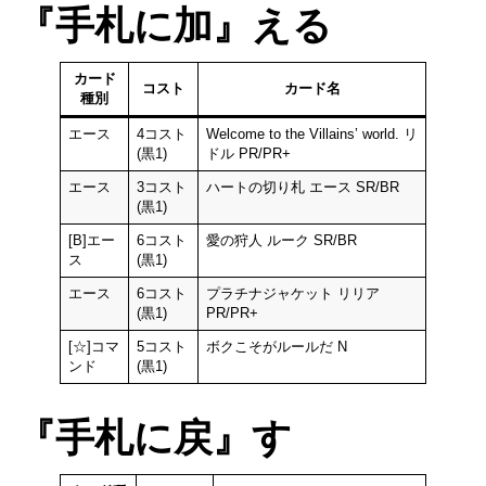
『手札に加』える
カード
コスト
カード名
種別
エース
4コスト
Welcome to the Villains’ world. リ
(黒1)
ドル PR/PR+
エース
3コスト
ハートの切り札 エース SR/BR
(黒1)
[B]エー
6コスト
愛の狩人 ルーク SR/BR
ス
(黒1)
エース
6コスト
プラチナジャケット リリア
(黒1)
PR/PR+
[☆]コマ
5コスト
ボクこそがルールだ N
ンド
(黒1)
『手札に戻』す