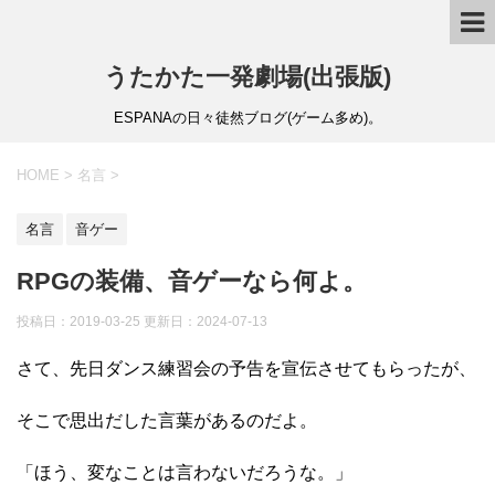
うたかた一発劇場(出張版)
ESPANAの日々徒然ブログ(ゲーム多め)。
HOME
>
名言
>
名言
音ゲー
RPGの装備、音ゲーなら何よ。
投稿日：2019-03-25 更新日：
2024-07-13
さて、先日ダンス練習会の予告を宣伝させてもらったが、
そこで思出だした言葉があるのだよ。
「ほう、変なことは言わないだろうな。」