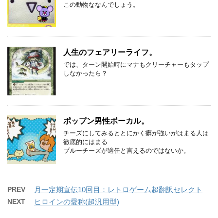
この動物ななんでしょう。
人生のフェアリーライフ。
では、ターン開始時にマナもクリーチャーもタップ
しなかったら？
ポップン男性ボーカル。
チーズにしてみるととにかく癖が強いがはまる人は
徹底的にはまる
ブルーチーズが適任と言えるのではないか。
PREV
月一定期宣伝10回目：レトロゲーム超翻訳セレクト
NEXT
ヒロインの愛称(超汎用型)