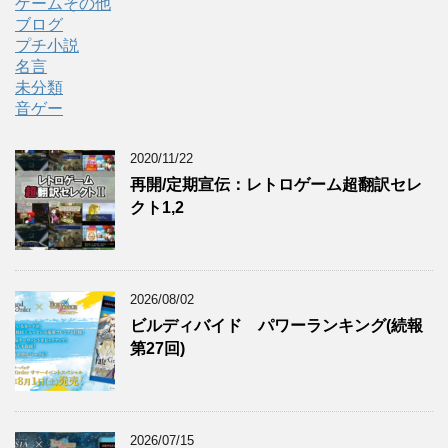
ゲームその他
ブログ
プチ小説
名言
未分類
音ゲー
2020/11/22
再開/定期宣伝：レトロゲーム超翻訳セレ
クト1,2
2026/08/02
ビルディバイド パワーランキング(続報
第27回)
2026/07/15