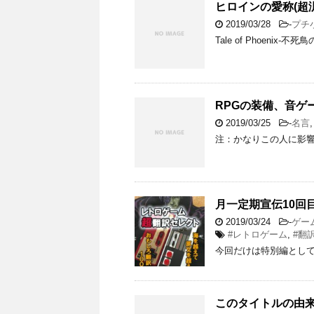
ヒロインの愛称(超
2019/03/28
-
プチ
Tale of Phoenix-不
RPGの装備、音ゲ
2019/03/25
-
名言
注：かなりこの人に影
月一定期宣伝10回
2019/03/24
-
ゲー
#レトロゲーム
,
#翻
今回だけは特別編とし
このタイトルの由