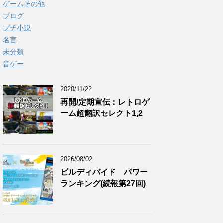
ゲームその他
ブログ
プチ小説
名言
未分類
音ゲー
2020/11/22
再開/定期宣伝：レトロゲ
ーム超翻訳セレクト1,2
2026/08/02
ビルディバイド パワー
ランキング(続報第27回)