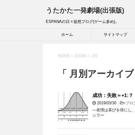
うたかた一発劇場(出張版)
ESPANAの日々徒然ブログ(ゲーム多め)。
ホーム
サイトマップ
HOME
>
2019年
>
3月
「 月別アーカイブ：
成功：失敗＝+1:？
2019/03/30
-
ブロ
―友情は喜びを倍にし
シラー