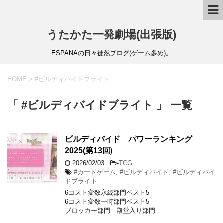
うたかた一発劇場(出張版)
ESPANAの日々徒然ブログ(ゲーム多め)。
HOME
>
#ビルディバイドブライト
「 #ビルディバイドブライト 」 一覧
ビルディバイド パワーランキング
2025(第13回)
2026/02/03
-
TCG
#カードゲーム
,
#ビルディバイド
,
#ビルディバイ
ドブライト
6コスト変数永続部門ベスト5
6コスト変数一時部門ベスト5
ブロッカー部門 殿堂入り部門